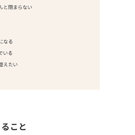
んと閉まらない
になる
でいる
整えたい
きること