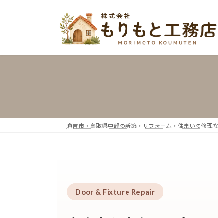
コ
ナ
ン
ビ
テ
ゲ
ン
ー
ツ
シ
へ
ョ
ス
ン
キ
に
ッ
移
プ
動
倉吉市・鳥取県中部の新築・リフォーム・住まいの修理
Door & Fixture Repair